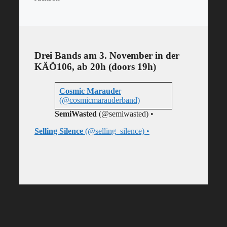
Drei Bands am 3. November in der
KÄÖ106, ab 20h (doors 19h)
Cosmic Maraude
r
(@cosmicmarauderband)
SemiWasted
(@semiwasted) •
Selling Silence
(@selling_silence) •