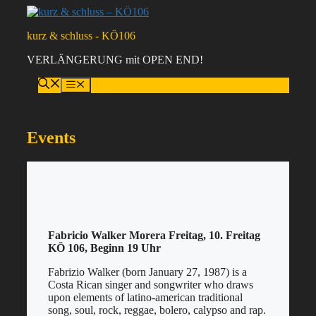
Zum
Inhalt
kurz & schluss - KÖ106
springen
VERLÄNGERUNG mit OPEN END!
Menü
Events
Fabricio Walker Morera Freitag, 10. Freitag
KÖ 106, Beginn 19 Uhr
Fabrizio Walker (born January 27, 1987) is a
Costa Rican singer and songwriter who draws
upon elements of latino-american traditional
song, soul, rock, reggae, bolero, calypso and rap.