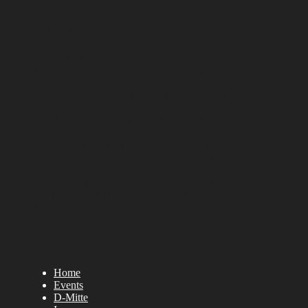
Jazzistan und noch zwei Bands ,
4.11., 20 Uhr im Kunstraum KÖ106
Die Band Akustolia: die 2013 in Düsseldorf gegründete
deutsch-türkische Music Band. Ihr Verständnis von einem
Cover bzw. Mashup beruht auf der Philosophie des „Von
Neuem-Schreibens“ Von diesem Verständnis ausgehend
lässt sie bisher noch nie in Deutschland gehörte Stücke aus
der türkischen Popmusik mit verschiedenen Formen der
Weltmusik wie Bossa Nova, Tango, Reggae u.v.m
verschmelzen und von Neuem entstehen. Gleichzeitig
beruht das Soundverständnis der Gruppe, wie ihr
Bandname, der ein Zusammenspiel der Begriffe Akustik
und Anatolia ist, auf einer Klangstruktur zwischen Ost und
West. Akustolia ist ein Streben nach einer musikalischen
Existenz.
Home
Events
D-Mitte