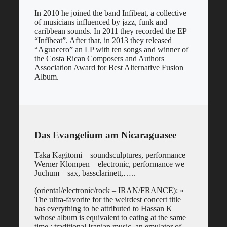
In 2010 he joined the band Infibeat, a collective
of musicians influenced by jazz, funk and
caribbean sounds. In 2011 they recorded the EP
“Infibeat”. After that, in 2013 they released
“Aguacero” an LP with ten songs and winner of
the Costa Rican Composers and Authors
Association Award for Best Alternative Fusion
Album.
Das Evangelium am Nicaraguasee
Taka Kagitomi – soundsculptures, performance
Werner Klompen – electronic, performance we
Juchum – sax, bassclarinett,…..
(oriental/electronic/rock – IRAN/FRANCE): «
The ultra-favorite for the weirdest concert title
has everything to be attributed to Hassan K
whose album is equivalent to eating at the same
time : traditional Iranian music, an emulator of